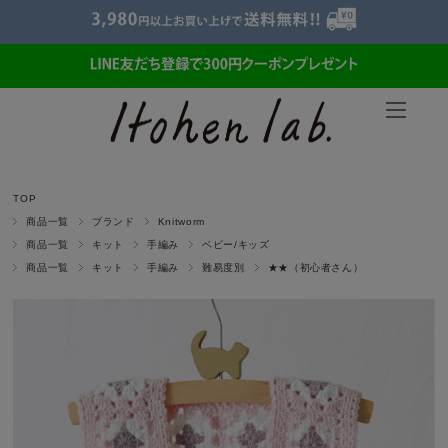
TOP
商品一覧
ブランド
Knitworm
商品一覧
キット
手編み
ベビー/キッズ
商品一覧
キット
手編み
難易度別
★★（初心者さん）