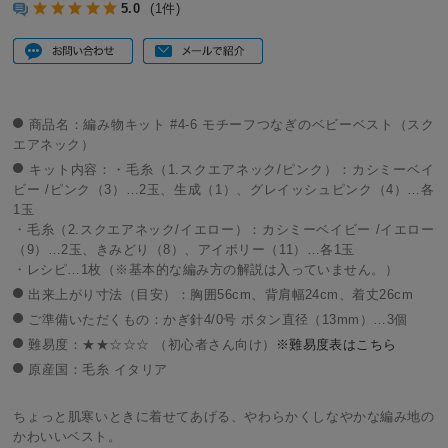
5.0
(1件)
商品名：編み物キット #4-6 モチーフつなぎのベビーベスト（スク
エアネック）
キット内容：・毛糸（1.スクエアネック/ピンク）：カシミーベイ
ビー /ピンク（3）…2玉、生成（1）、グレイッシュピンク（4）…各
1玉
・毛糸（2.スクエアネック/イエロー）：カシミーベイビー /イエロー
（9）…2玉、きみどり（8）、アイボリー（11）…各1玉
・レシピ…1枚（※基本的な編み方の解説は入っていません。）
出来上がり寸法（目安）：胸囲56cm、背肩幅24cm、着丈26cm
ご準備いただくもの：かぎ針4/0号 ボタン直径（13mm）…3個
難易度：★★☆☆☆ （初心者さん向け）
※難易度表はこちら
原産国：毛糸 イタリア
ちょっと肌寒いときに着せてあげる、やわらかくしなやかな編み地の
かわいいベスト。