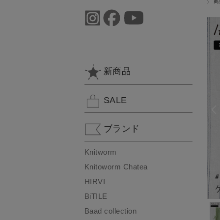
商
新商品
SALE
ブランド
Knitworm
Knitoworm Chatea
HIRVI
BiTILE
Baad collection