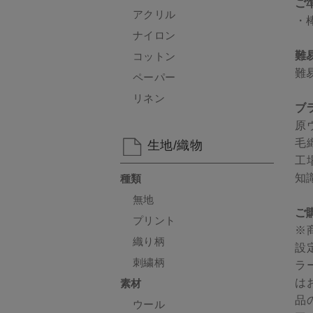
ご
アクリル
・
ナイロン
難
コットン
難
ペーパー
リネン
ブラ
原
毛
生地/織物
工
知
種類
無地
ご
プリント
※
織り柄
設
刺繍柄
ラ
は
素材
品
ウール