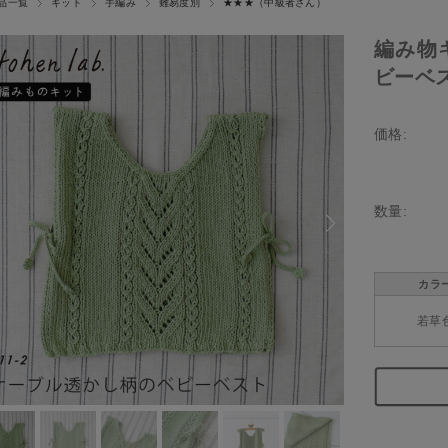
品一覧
キット
手編み
難易度別
★★★（中級者さん）
編み物
ビーベスト
価格:
数量:
カラ
若草