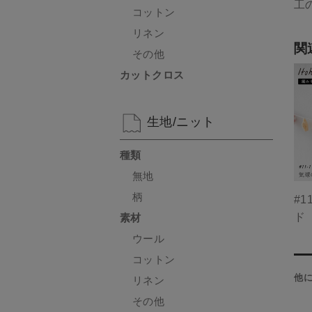
工
コットン
リネン
関
その他
カットクロス
生地/ニット
種類
無地
柄
#1
ド
素材
ウール
コットン
他
リネン
その他