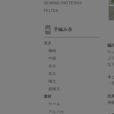
SEWING PATTERNS
FELTEA
手編み糸
太さ
編
極細
ち
ぶ
中細
な
合太
並太
キ
極太
・
超極太
出
素材
身
ウール
アルパカ