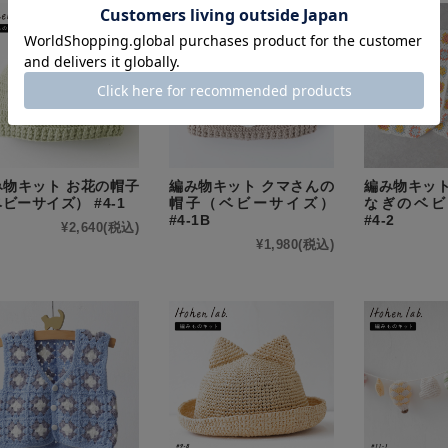
み物キット お花の帽子
編み物キット クマさんの
編み物キット
ビーサイズ） #4-1
帽子（ベビーサイズ）
なぎのベビ
#4-1B
#4-2
¥2,640
(税込)
¥1,980
(税込)