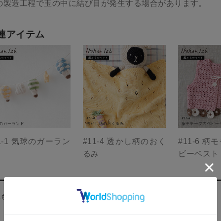
の製造工程で玉の中に結び目が発生する場合があります。
連アイテム
1-1 気球のガーラン
#11-4 透かし柄のおく
#11-6 
るみ
ビーベスト
にもこんな商品があります