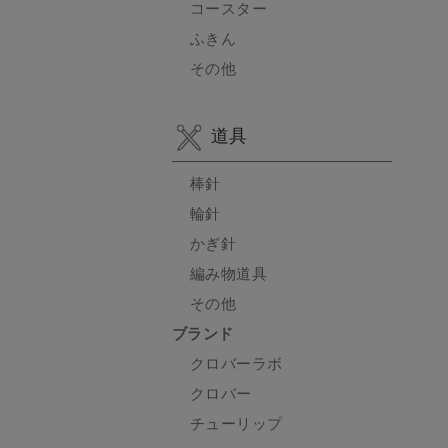
コースター
ふきん
その他
道具
棒針
輪針
かぎ針
編み物道具
その他
ブランド
クロバーラボ
クロバー
チューリップ