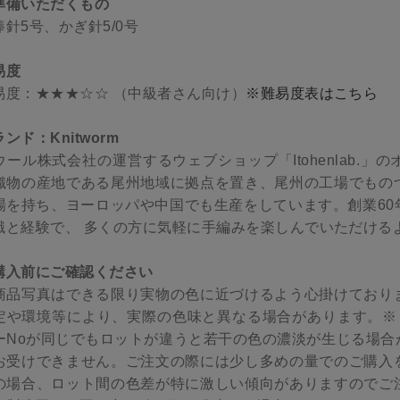
準備いただくもの
棒針5号、かぎ針5/0号
易度
易度：★★★☆☆ （中級者さん向け）
※難易度表はこちら
ンド：Knitworm
ウール株式会社の運営するウェブショップ「Itohenlab.
織物の産地である尾州地域に拠点を置き、尾州の工場でもの
場を持ち、ヨーロッパや中国でも生産をしています。創業60
識と経験で、 多くの方に気軽に手編みを楽しんでいただける
購入前にご確認ください
商品写真はできる限り実物の色に近づけるよう心掛けており
定や環境等により、実際の色味と異なる場合があります。※ロ
ーNoが同じでもロットが違うと若干の色の濃淡が生じる場合
お受けできません。ご注文の際には少し多めの量でのご購入
の場合、ロット間の色差が特に激しい傾向がありますのでご