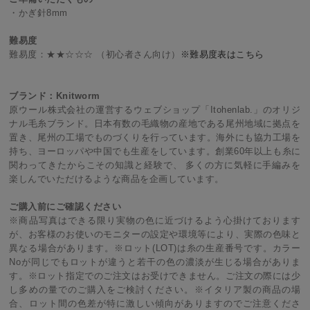
・かぎ針8mm
難易度
難易度：★★☆☆☆ （初心者さん向け）
※難易度表はこちら
ブランド：Knitworm
原ウール株式会社の運営するウェブショップ「Itohenlab.」のオリジ
ナル毛糸ブランド。日本有数の毛織物の産地である尾州地域に拠点を
置き、尾州の工場でものづくりを行っています。海外にも協力工場を
持ち、ヨーロッパや中国でも生産をしています。創業60年以上も糸に
関わってきたからこその知識と経験で、 多くの方に気軽に手編みを
楽しんでいただけるような商品を企画しています。
ご購入前にご確認ください
※商品写真はできる限り実物の色に近づけるよう心掛けております
が、お客様のお使いのモニターの設定や環境等により、実際の色味と
異なる場合があります。※ロット(LOT)は糸の生産番号です。カラー
Noが同じでもロットが違うと若干の色の濃淡が生じる場合がありま
す。※ロット指定でのご注文はお受けできません。ご注文の際には少
し多めの量でのご購入をご検討ください。※イタリア製の商品の場
合、ロット間の色差が特に激しい傾向がありますのでご注意くださ