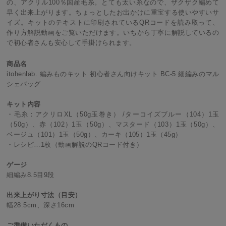
の、アクリル100％国産毛糸。とても太い糸なので、ザクザク編めて
早く出来上がります。ちょっとしたお出かけに重宝する使いやすいサ
イズ。キットのテキストに印刷されているQRコードを読み取って、
作り方解説動画をご覧いただけます。いちから丁寧に解説しているの
で初心者さんも安心して手掛けられます。
商品名
itohenlab. 編みものキット 初心者さん向けキット BC-5 細編みのマル
シェバッグ
キット内容
・毛糸：アクリロXL（50g玉巻き） /ターコイズブルー（104）1玉
（50g）、赤（102）1玉（50g）、マスタード（103）1玉（50g）、
ベージュ（101）1玉（50g）、カーキ（105）1玉（45g）
・レシピ…1枚（動画解説のQRコード付き）
ゲージ
細編み8.5目9段
出来上がり寸法（目安）
幅28.5cm、深さ16cm
ご準備いただくもの