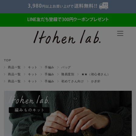
TOP
商品一覧
キット
手編み
バッグ
商品一覧
キット
手編み
難易度別
★★（初心者さん）
商品一覧
キット
手編み
初めてさん向け
かぎ針