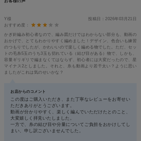
お客様の声
Y様
投稿日：
2026年03月21日
おすすめ度：
かぎ針編み初心者なので、編み図だけではわからない部分も、動画の
おかげで、とてもわかりやすく編めました！デザイン、色合いも練習
のつもりでしたが、かわいいので楽しく編める物でした。ただ、セッ
トの毛糸5玉のうち3玉も切れている（結び目がある）物で、しかも、
容量ギリギリで編まなくてはならず、初心者には大変だったので、星
マイナス2としました。それと、糸も動画より若干太い？ように思い
ましたがこれは気のせいかな？
お店からのコメント
この度はご購入いただき、また丁寧なレビューをお寄せい
ただきありがとうございます。
動画が分かりやすく、楽しく編んでいただけたとのこと、
大変嬉しく拝見いたしました。
一方で、糸の結び目や分量についてご負担をおかけしてし
まい、申し訳ございませんでした。