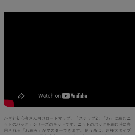
かぎ針初心者さん向けロードマップ、「ステップ2：「わ」に編むニ
ットのバッグ」シリーズのキットです。ニットのバッグを編む時に多
用される「わ編み」がマスターできます。使う糸は、超極太タイプ