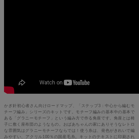
かぎ針初心者さん向けロードマップ、「ステップ3：中心から編むモ
チーフ編み」シリーズのキットです。モチーフ編みの基本中の基本で
ある「グラニーモチーフ」という編み方で作る角座です。角座とは椅
子に敷く座布団のようなもの。おばあちゃんの家にありそうなレトロ
な雰囲気はグラニーモチーフならでは！使う糸は、発色がきれいで編
みやすい、アクリル100％の国産毛糸。キットのテキストに印刷され