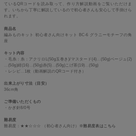
ているQRコードを読み取って、作り方解説動画をご覧いただけま
す。いちから丁寧に解説しているので初心者さんも安心して手掛けら
れます。
商品名
編みものキット 初心者さん向けキット BC-6 グラニーモチーフの角
座
キット内容
・毛糸：糸：アクリロL(50g玉巻き)/マスタード(4)…(50g)ベージュ(2)
…(50g)紺(16)…(50g)赤(5)…(50g)こげ茶(19)…(50g)
・レシピ…1枚（動画解説のQRコード付き）
出来上がり寸法（目安）
36cm角
ご準備いただくもの
・かぎ針8/0号
難易度
難易度：★★☆☆☆ （初心者さん向け）
※難易度表はこちら