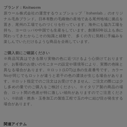
ブランド：Knitworm
原ウール株式会社の運営するウェブショップ「Itohenlab.」のオリジ
ナル毛糸ブランド。日本有数の毛織物の産地である尾州地域に拠点を
置き、尾州の工場でものづくりを行っています。海外にも協力工場を
持ち、ヨーロッパや中国でも生産をしています。創業60年以上も糸に
関わってきたからこその知識と経験で、 多くの方に気軽に手編みを
楽しんでいただけるような商品を企画しています。
ご購入前にご確認ください
※商品写真はできる限り実物の色に近づけるよう心掛けております
が、お客様のお使いのモニターの設定や環境等により、実際の色味と
異なる場合があります。※ロット(LOT)は糸の生産番号です。カラー
Noが同じでもロットが違うと若干の色の濃淡が生じる場合がありま
す。※ロット指定でのご注文はお受けできません。ご注文の際には少
し多めの量でのご購入をご検討ください。※イタリア製の商品の場
合、ロット間の色差が特に激しい傾向がありますのでご注意くださ
い。※紡績・撚糸・玉巻加工の製造工程で玉の中に結び目が発生する
場合があります。
関連アイテム