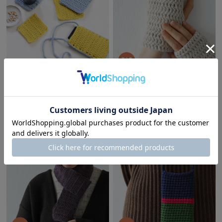
編み物キット 初心者さん向けキ
編み物キット 初心者さん向けキ
ット BC-1 長編みのコースター/た
ット BC-2 長編みのハンドウォー
わし/スマホショルダー【動画で
マー【動画で解説】
解説】
¥1,320
(税込)
¥1,980
(税込)