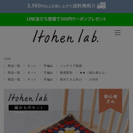
TOP
商品一覧
キット
手編み
インテリア雑貨
商品一覧
キット
手編み
難易度別
★★（初心者さん）
商品一覧
キット
手編み
初めてさん向け
かぎ針