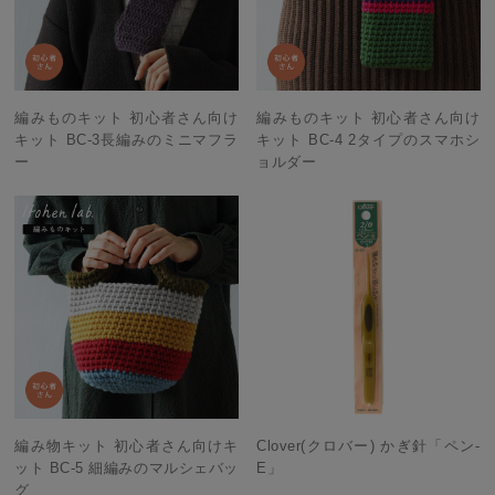
編みものキット 初心者さん向け
編みものキット 初心者さん向け
キット BC-3長編みのミニマフラ
キット BC-4 2タイプのスマホシ
ー
ョルダー
編み物キット 初心者さん向けキ
Clover(クロバー) かぎ針「ペン-
ット BC-5 細編みのマルシェバッ
E」
グ