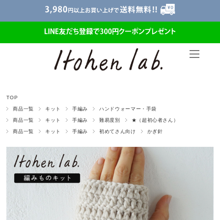
TOP
商品一覧
キット
手編み
ハンドウォーマー・手袋
商品一覧
キット
手編み
難易度別
★（超初心者さん）
商品一覧
キット
手編み
初めてさん向け
かぎ針