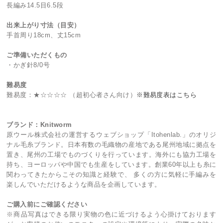
長編み14.5目6.5段
出来上がり寸法（目安）
手首周り18cm、丈15cm
ご準備いただくもの
・かぎ針8/0号
難易度
難易度：★☆☆☆☆ （超初心者さん向け）
※難易度表はこちら
ブランド：Knitworm
原ウール株式会社の運営するウェブショップ「Itohenlab.」のオリジ
ナル毛糸ブランド。日本有数の毛織物の産地である尾州地域に拠点を
置き、尾州の工場でものづくりを行っています。海外にも協力工場を
持ち、ヨーロッパや中国でも生産をしています。創業60年以上も糸に
関わってきたからこその知識と経験で、 多くの方に気軽に手編みを
楽しんでいただけるような商品を企画しています。
ご購入前にご確認ください
※商品写真はできる限り実物の色に近づけるよう心掛けております