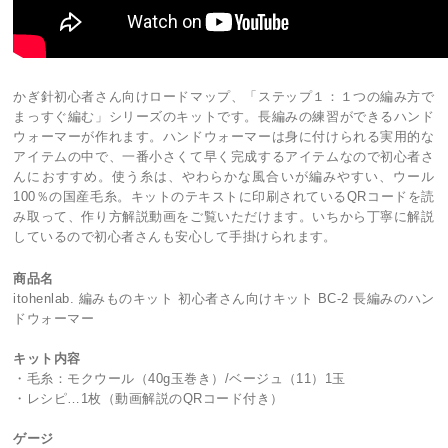
かぎ針初心者さん向けロードマップ、「ステップ１：１つの編み方で
まっすぐ編む」シリーズのキットです。長編みの練習ができるハンド
ウォーマーが作れます。ハンドウォーマーは身に付けられる実用的な
アイテムの中で、一番小さくて早く完成するアイテムなので初心者さ
んにおすすめ。使う糸は、やわらかな風合いが編みやすい、ウール
100％の国産毛糸。キットのテキストに印刷されているQRコードを読
み取って、作り方解説動画をご覧いただけます。いちから丁寧に解説
しているので初心者さんも安心して手掛けられます。
商品名
itohenlab. 編みものキット 初心者さん向けキット BC-2 長編みのハン
ドウォーマー
キット内容
・毛糸：モクウール（40g玉巻き）/ベージュ（11）1玉
・レシピ…1枚（動画解説のQRコード付き）
ゲージ