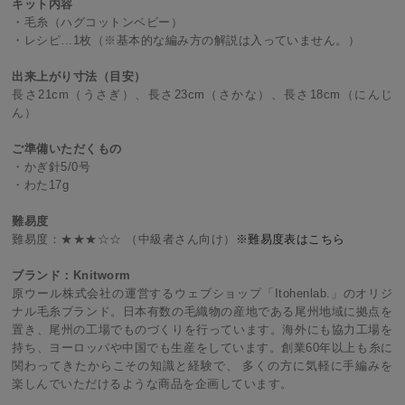
キット内容
・毛糸（ハグコットンベビー）
・レシピ…1枚（※基本的な編み方の解説は入っていません。）
出来上がり寸法（目安）
長さ21cm（うさぎ）、長さ23cm（さかな）、長さ18cm（にんじ
ん）
ご準備いただくもの
・かぎ針5/0号
・わた17g
難易度
難易度：★★★☆☆ （中級者さん向け）
※難易度表はこちら
ブランド：Knitworm
原ウール株式会社の運営するウェブショップ「Itohenlab.」のオリジ
ナル毛糸ブランド。日本有数の毛織物の産地である尾州地域に拠点を
置き、尾州の工場でものづくりを行っています。海外にも協力工場を
持ち、ヨーロッパや中国でも生産をしています。創業60年以上も糸に
関わってきたからこその知識と経験で、 多くの方に気軽に手編みを
楽しんでいただけるような商品を企画しています。