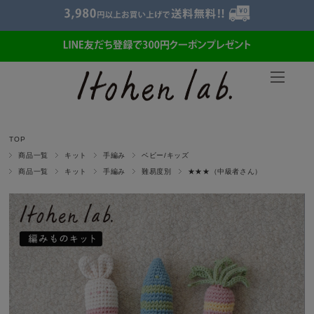
TOP
商品一覧
キット
手編み
ベビー/キッズ
商品一覧
キット
手編み
難易度別
★★★（中級者さん）