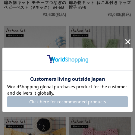
編み物キット モチーフつなぎの
編み物キット ねこ耳付きキッズ
ベビーベスト（Vネック） #4-6B
帽子 #9-8
¥3,630
(税込)
¥3,080
(税込)
編み物キット 気球のガーランド
編み物キット ケーブル透かし柄
#11-1
のベビーベスト #11-2
¥3,300
(税込)
¥1,980
(税込)