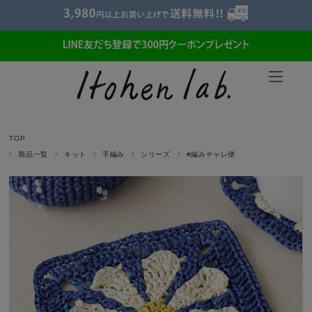
TOP
商品一覧
キット
手編み
シリーズ
#編みチャレ便