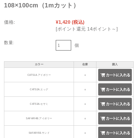
108×100cm（1mカット）
価格:
¥1,420
(税込)
[ポイント還元 14ポイント～]
数量:
個
カラー
在庫
購入
CATS1A.アイボリー
○
CATS2A.エッグ
○
CATS3A.セサミ
○
SAFARI4B.アイボリー
○
SAFARI5B.サンド
○