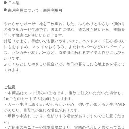
日本製
商用利用について：商用利用可
やわらかなガーゼ生地を二枚重ねにした、ふんわりとやさしい肌触り
のダブルガーゼ生地です。吸水性に優れ、通気性も良いため、季節を
問わず快適にお使いいただけます。
針通りがよく、手縫いでも扱いやすいので、ハンドメイド初心者の方
にもおすすめ。スタイやおくるみ、よだれカバーなどのベビーグッ
ズ、ハンカチや枕カバーなど、直接肌に触れるアイテム作りにもぴっ
たりです。
ふっくらとしたやさしい風合いが、毎日の暮らしに心地よさを添えて
くれます。
ご注意
・本商品はカット済みの生地です。複数ご注文いただいた場合も、
1mごとのカットでのお届けとなります。
・ガーゼ生地は織り目がやわらかいため、強い力が加わると生地がゆ
がんだり、目寄れが生じる場合があります。
・摩擦や水濡れにより、色移りする場合がありますのでご注意くださ
い。
・ご使用のモニターや閲覧環境により、実際の色合いと異なって見え