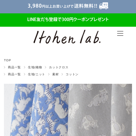
TOP
商品一覧
生地/織物
カットクロス
商品一覧
生地/ニット
素材
コットン