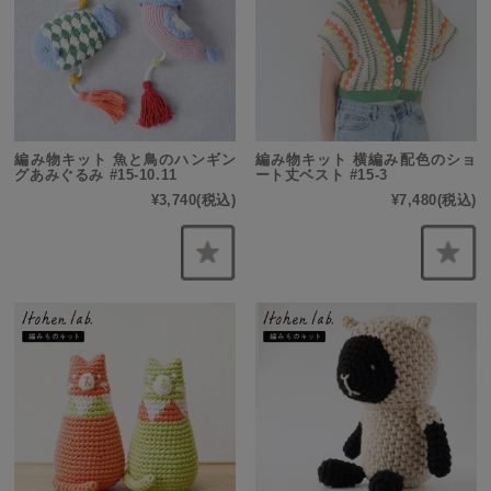
編み物キット 魚と鳥のハンギン
編み物キット 横編み配色のショ
グあみぐるみ #15-10.11
ート丈ベスト #15-3
¥3,740
(税込)
¥7,480
(税込)