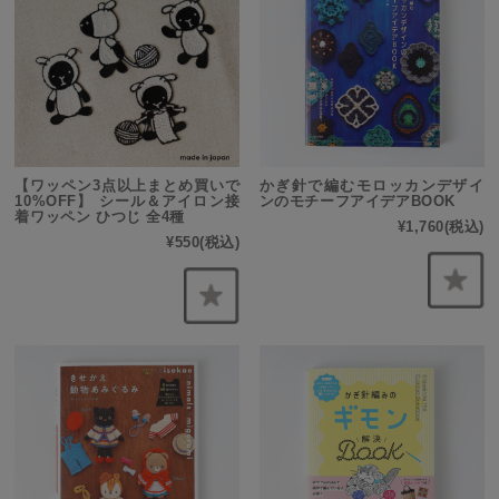
【ワッペン3点以上まとめ買いで
かぎ針で編むモロッカンデザイ
10%OFF】 シール＆アイロン接
ンのモチーフアイデアBOOK
着ワッペン ひつじ 全4種
¥1,760
(税込)
¥550
(税込)