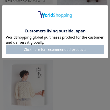
編み物キット 頭がまん丸羊さん
のあみぐるみ #8-12S
¥1,980
(税込)
編み物キット 干支のあみぐるみ
未 2027 【秋頃発売予定】
¥2,750
(税込)
在庫切れ