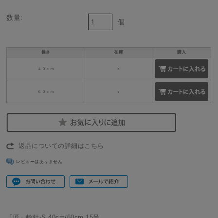
数量:
個
長さ
在庫
購入
４０ｃｍ
○
６０ｃｍ
○
返品についての詳細はこちら
レビューはありません
「匠」輪針-S 40cm/60cm 15号