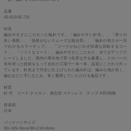
品番
45-615/45-715
特長
編みやすさにこだわった輪針です。「編みやすい針先」 、「滑りの
良い表面」、「段差がないスムーズな接合部」、「輪針の長さが一目
でわかるカラーチップ」、「コードがねじれず快適な回転するコー
ド」、「ソフトなコード」、編みやすさにこだわり、全てがアップグ
レードしました。国内の寒冷地で育つ良質な竹を厳選し、クロバーの
長年培った技術をもって自社の工場で一本一本、品質にこだわり作っ
ています。針先まで丹念に仕上げられた編み針は、編み心地が良く、
編むほどに手になじみ、長く愛用していただける逸品です。
材質
針:竹 コード:ナイロン 接合部:ステンレス チップ:ABS樹脂
原産国
日本
パッケージサイズ
90×185×9mm/90×218×9mm