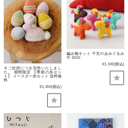
編み物キット 干支のあみぐるみ
午 2026
¥3,300
(税込)
※ご好評につき完売いたしまし
た。 期間限定 【季節の糸セッ
ト】 イースター糸セット 送料無
料
¥3,300
(税込)