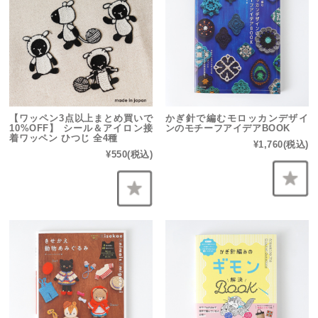
【ワッペン3点以上まとめ買いで
かぎ針で編むモロッカンデザイ
10%OFF】 シール＆アイロン接
ンのモチーフアイデアBOOK
着ワッペン ひつじ 全4種
¥1,760
(税込)
¥550
(税込)