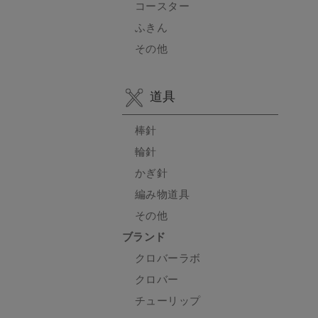
コースター
ふきん
その他
道具
棒針
輪針
かぎ針
編み物道具
その他
ブランド
クロバーラボ
クロバー
チューリップ