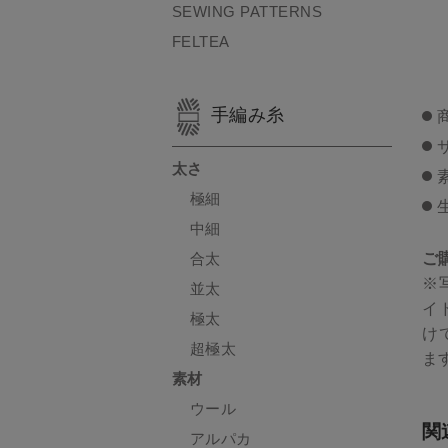
SEWING PATTERNS
FELTEA
手編み糸
太さ
極細
中細
ご
合太
※
並太
イ
極太
け
超極太
ま
素材
ウール
関
アルパカ