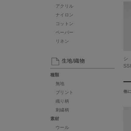
アクリル
ナイロン
コットン
ペーパー
リネン
シ
生地/織物
SS
種類
無地
他
プリント
織り柄
刺繍柄
素材
ウール