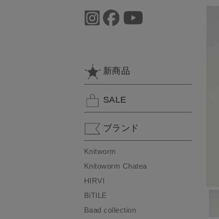
新商品
SALE
ブランド
Knitworm
Knitoworm Chatea
HIRVI
BiTILE
Baad collection