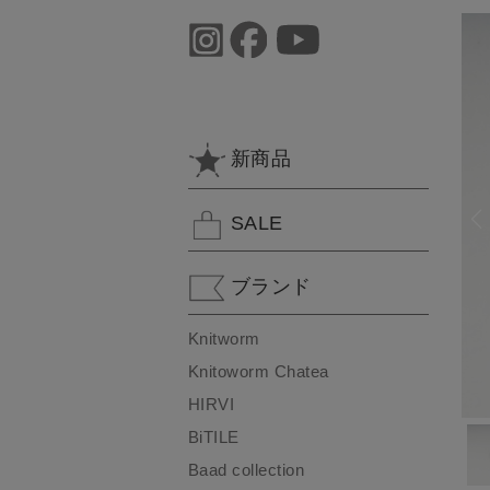
新商品
SALE
ブランド
Knitworm
Knitoworm Chatea
HIRVI
BiTILE
Baad collection