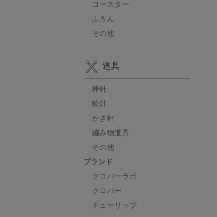
コースター
ふきん
その他
道具
棒針
輪針
かぎ針
編み物道具
その他
ブランド
クロバーラボ
クロバー
チューリップ