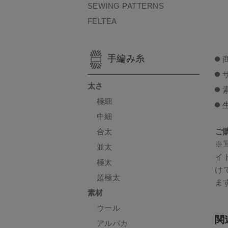
SEWING PATTERNS
FELTEA
手編み糸
太さ
極細
中細
ご
合太
※
並太
イ
極太
け
超極太
ま
素材
ウール
関
アルパカ