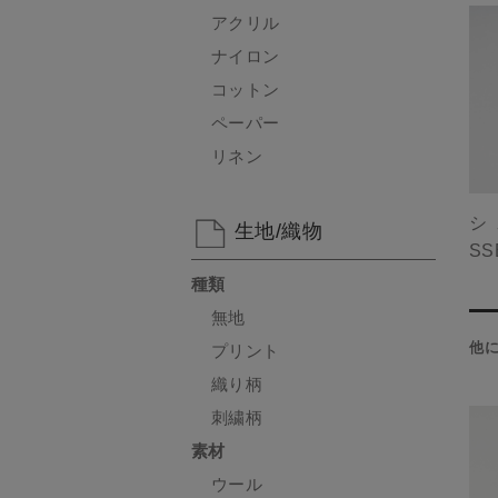
アクリル
ナイロン
コットン
ペーパー
リネン
シ
生地/織物
SS
種類
無地
他
プリント
織り柄
刺繍柄
素材
ウール