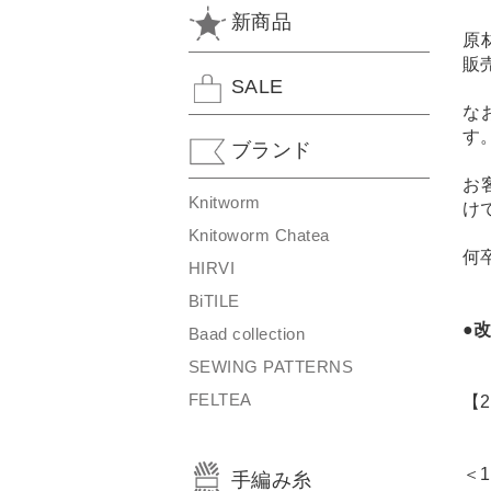
新商品
原
販
SALE
な
す
ブランド
お
Knitworm
け
Knitoworm Chatea
何
HIRVI
BiTILE
●改
Baad collection
SEWING PATTERNS
FELTEA
【
＜1
手編み糸