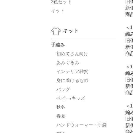
旧
3色セット
新
キット
商
＜1
キット
編
旧
手編み
新
初めてさん向け
商
あみぐるみ
＜1
インテリア雑貨
編
旧
身に着けるもの
新
バッグ
商
ベビー/キッズ
＜1
秋冬
編
春夏
旧
ハンドウォーマー・手袋
新
商