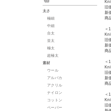
Kn
旧
太さ
新
商
極細
中細
＜1
合太
Kn
旧
並太
新
極太
商
超極太
＜1
素材
Kn
ウール
旧
アルパカ
新
商
アクリル
ナイロン
＜1
Kn
コットン
旧
ペーパー
新