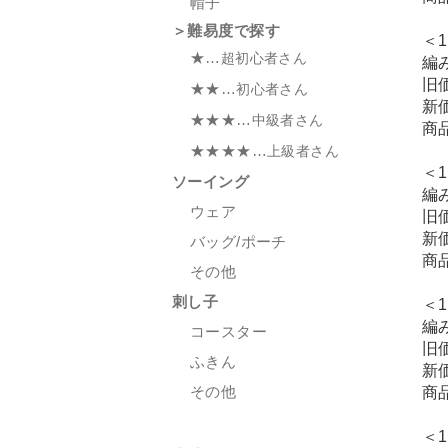
帽子
＞難易度で探す
＜1
★…
超初心者さん
編
旧
★★…
初心者さん
新
★★★…
中級者さん
商
★★★★…
上級者さん
＜1
ソーイング
編
ウェア
旧
新
バッグ/ポーチ
商
その他
刺し子
＜1
編
コースター
旧
ふきん
新
その他
商
＜1