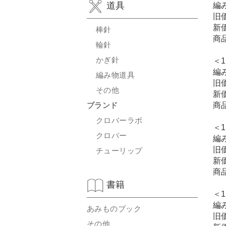
道具
編
旧
新
棒針
商
輪針
かぎ針
＜1
編
編み物道具
旧
その他
新
ブランド
商
クロバーラボ
＜1
クロバー
編
旧
チューリップ
新
商
書籍
＜1
編
あみものブック
旧
その他