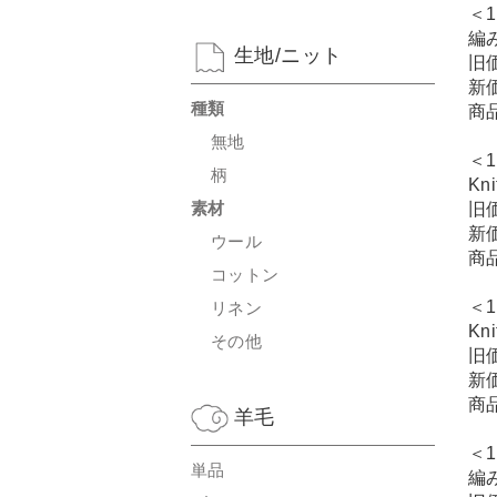
＜1
編
生地/ニット
旧
新
種類
商
無地
＜1
柄
Kn
素材
旧
新
ウール
商
コットン
＜1
リネン
Kn
その他
旧
新
商
羊毛
＜1
単品
編