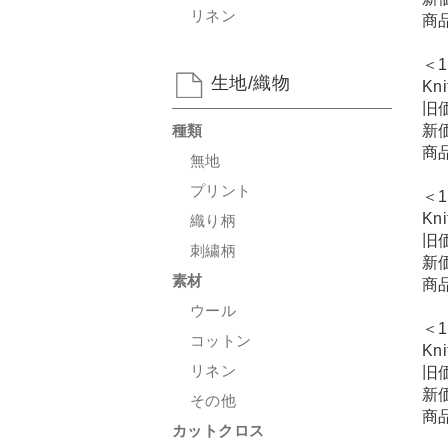
リネン
商
＜1
生地/織物
Kn
旧
種類
新
商
無地
プリント
＜1
Kn
織り柄
旧
刺繍柄
新
素材
商
ウール
＜1
コットン
Kn
リネン
旧
新
その他
商
カットクロス